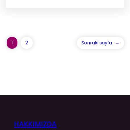
1
2
Sonraki sayfa
→
HAKKIMIZDA