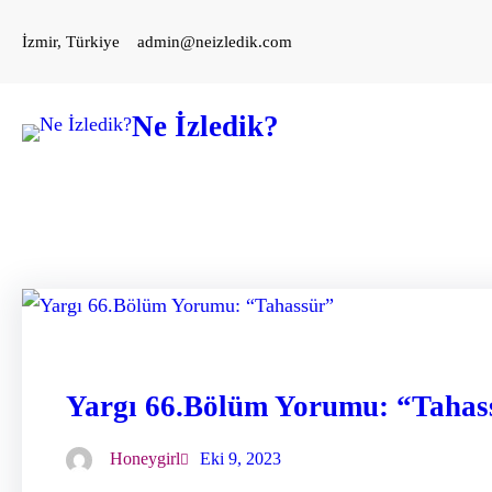
İçeriğe
İzmir, Türkiye
admin@neizledik.com
geç
Ne İzledik?
Yargı 66.Bölüm Yorumu: “Tahas
Honeygirl
Eki 9, 2023