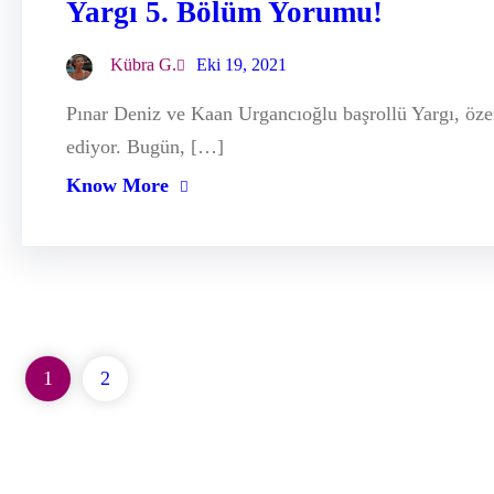
Yargı 5. Bölüm Yorumu!
Kübra G.
Eki 19, 2021
Pınar Deniz ve Kaan Urgancıoğlu başrollü Yargı, öz
ediyor. Bugün, […]
Know More
1
2