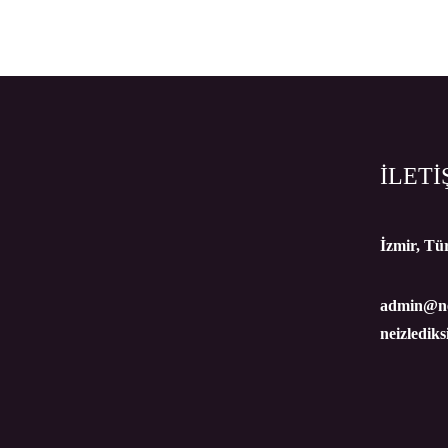
İLETİ
İzmir, Tü
admin@ne
neizledik