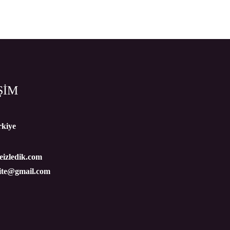
ŞİM
rkiye
izledik.com
site@gmail.com