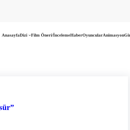
Anasayfa
Dizi
Film Öneri/İnceleme
Haber
Oyuncular
Animasyon
Gi
sür”