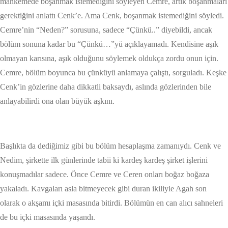
mahkemede boşanmak istemediğini söyleyen Cemre, artık boşanmaları
gerektiğini anlattı Cenk’e. Ama Cenk, boşanmak istemediğini söyledi.
Cemre’nin “Neden?” sorusuna, sadece “Çünkü..” diyebildi, ancak
bölüm sonuna kadar bu “Çünkü…”yü açıklayamadı. Kendisine aşık
olmayan karısına, aşık olduğunu söylemek oldukça zordu onun için.
Cemre, bölüm boyunca bu çünküyü anlamaya çalıştı, sorguladı. Keşke
Cenk’in gözlerine daha dikkatli baksaydı, aslında gözlerinden bile
anlayabilirdi ona olan büyük aşkını.
Başlıkta da dediğimiz gibi bu bölüm hesaplaşma zamanıydı. Cenk ve
Nedim, şirkette ilk günlerinde tabii ki kardeş kardeş şirket işlerini
konuşmadılar sadece. Önce Cemre ve Ceren onları boğaz boğaza
yakaladı. Kavgaları asla bitmeyecek gibi duran ikiliyle Agah son
olarak o akşamı içki masasında bitirdi. Bölümün en can alıcı sahneleri
de bu içki masasında yaşandı.