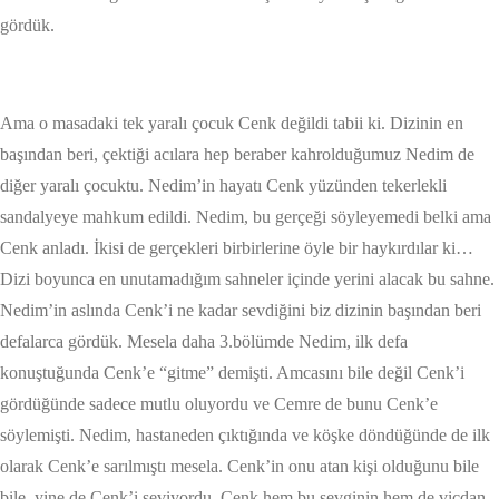
gördük.
Ama o masadaki tek yaralı çocuk Cenk değildi tabii ki. Dizinin en
başından beri, çektiği acılara hep beraber kahrolduğumuz Nedim de
diğer yaralı çocuktu. Nedim’in hayatı Cenk yüzünden tekerlekli
sandalyeye mahkum edildi. Nedim, bu gerçeği söyleyemedi belki ama
Cenk anladı. İkisi de gerçekleri birbirlerine öyle bir haykırdılar ki…
Dizi boyunca en unutamadığım sahneler içinde yerini alacak bu sahne.
Nedim’in aslında Cenk’i ne kadar sevdiğini biz dizinin başından beri
defalarca gördük. Mesela daha 3.bölümde Nedim, ilk defa
konuştuğunda Cenk’e “gitme” demişti. Amcasını bile değil Cenk’i
gördüğünde sadece mutlu oluyordu ve Cemre de bunu Cenk’e
söylemişti. Nedim, hastaneden çıktığında ve köşke döndüğünde de ilk
olarak Cenk’e sarılmıştı mesela. Cenk’in onu atan kişi olduğunu bile
bile, yine de Cenk’i seviyordu. Cenk hem bu sevginin hem de vicdan