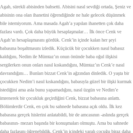
Agah, sürekli abisinden bahsetti. Abisini nasıl sevdiği ortada, Şeniz ve
abisinin ona olan ihanetini öğrendiğinde ne hale gelecek düşünmek
bile istemiyorum. Ama masada Agah’a yapılan ihanetten çok daha
fazlası vardı. Çok daha büyük hesaplaşmalar… İlk önce Cenk ve
Agah’ın hesaplaşmasını gördük. Cenk’in içinde kalan her şeyi
babasına boşaltmasını izledik. Küçücük bir çocukken nasıl babasız
kaldığını, Nedim ile Mümtaz’ın onun önünde baba oğul ilişkisi
sergilerken onun onları nasıl kıskandığını, Mümtaz’ın Cenk’e nasıl
davrandığını… Bunları bizzat Cenk’in ağzından dinledik. O yaşta bir
çocukken Nedim’i nasıl kıskandığını, babasıyla güzel bir ilişki kurmak
istediğini ama asla bunu yapamadığını, nasıl üzgün ve Nedim’e
imrenerek bir çocukluk geçirdiğini Cenk, bizzat babasına anlattı.
Bölümlerdir Cenk, en çok bu sahnede babasına açık oldu. İlk kez
babasına gerçek hislerini anlatabildi, bir de amcasının -aslında gerçek
babasının- mezarı başında bir konuşmaları olmuştu. Ama bu sahnede
daha fazlasını öğrenebildik. Cenk’in içindeki yaralı çocuğu biraz daha