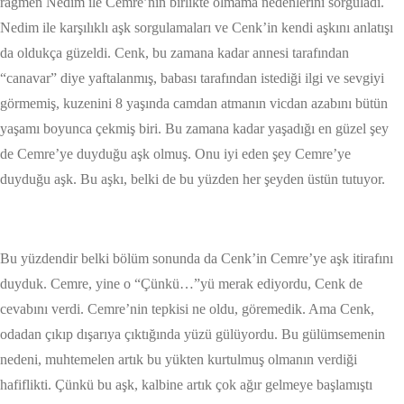
rağmen Nedim ile Cemre’nin birlikte olmama nedenlerini sorguladı.
Nedim ile karşılıklı aşk sorgulamaları ve Cenk’in kendi aşkını anlatışı
da oldukça güzeldi. Cenk, bu zamana kadar annesi tarafından
“canavar” diye yaftalanmış, babası tarafından istediği ilgi ve sevgiyi
görmemiş, kuzenini 8 yaşında camdan atmanın vicdan azabını bütün
yaşamı boyunca çekmiş biri. Bu zamana kadar yaşadığı en güzel şey
de Cemre’ye duyduğu aşk olmuş. Onu iyi eden şey Cemre’ye
duyduğu aşk. Bu aşkı, belki de bu yüzden her şeyden üstün tutuyor.
Bu yüzdendir belki bölüm sonunda da Cenk’in Cemre’ye aşk itirafını
duyduk. Cemre, yine o “Çünkü…”yü merak ediyordu, Cenk de
cevabını verdi. Cemre’nin tepkisi ne oldu, göremedik. Ama Cenk,
odadan çıkıp dışarıya çıktığında yüzü gülüyordu. Bu gülümsemenin
nedeni, muhtemelen artık bu yükten kurtulmuş olmanın verdiği
hafiflikti. Çünkü bu aşk, kalbine artık çok ağır gelmeye başlamıştı