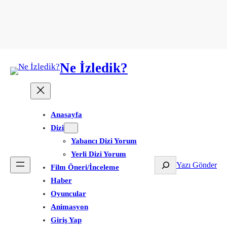
Ne İzledik?
Anasayfa
Dizi
Yabancı Dizi Yorum
Yerli Dizi Yorum
Ara
Yazı Gönder
Film Öneri/İnceleme
Haber
Oyuncular
Animasyon
Giriş Yap