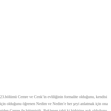
23.bölümü Cemre ve Cenk’in evliliğinin formalite olduğunu, kendisi
için olduğunu öğrenen Nedim ve Nedim’e her şeyi anlatmak için ona
giden Cemre ile bitirmiştik. Beklenen tabii ki birbirine aşık olduğunu