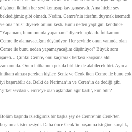
düşünen ikilinin her şeyi konuşup kavuşmasıydı. Ama hiçbir şey
beklediğimiz gibi olmadı. Nedim, Cemre’nin itirafını duymak istemedi
ve ona “Sus” diyerek önünü kesti. Bunu neden yaptığını kendince
“Yapamam, bunu onunla yapamam” diyerek açıkladı. İntikamını
Cemre ile alamayacağını düşünüyor. Her şeyinde onun yanında olan
Cemre ile bunu neden yapamayacağını düşünüyor? Büyük soru
işareti… Çünkü Cemre, onu kaçırarak herkesi karşısına aldı
zamanında. Onun intikamını pekala birlikte de alabilecek biri. Ayrıca
intikam alması gereken kişiler; Şeniz ve Cenk iken Cemre ile bunu çok
iyi başarabilir de. Belki de Neriman’ın ve Ceren’in de dediği gibi
‘şirket sevdası Cemre’ye olan aşkından ağır bastı’, kim bilir?
Bölüm başında izlediğimiz bir başka şey de Cemre’nin Cenk’ten
boşanmak istemesiydi. Daha önce Cenk’in boşanma isteğine karşılık,