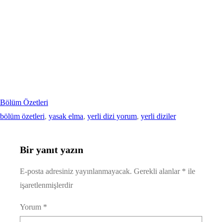
Bölüm Özetleri
bölüm özetleri
, 
yasak elma
, 
yerli dizi yorum
, 
yerli diziler
Bir yanıt yazın
E-posta adresiniz yayınlanmayacak.
Gerekli alanlar
*
ile
işaretlenmişlerdir
Yorum
*