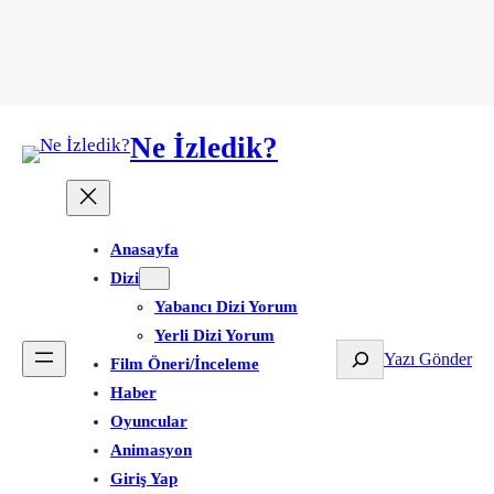
Ne İzledik?
Anasayfa
Dizi
Yabancı Dizi Yorum
Yerli Dizi Yorum
Ara
Yazı Gönder
Film Öneri/İnceleme
Haber
Oyuncular
Animasyon
Giriş Yap