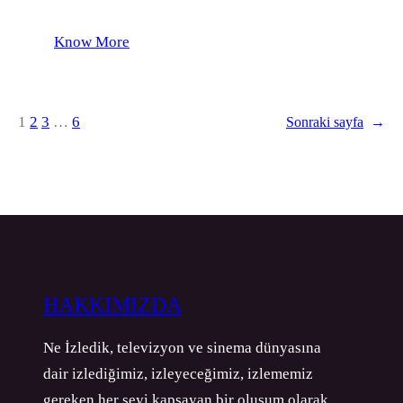
Know More
1
2
3
…
6
Sonraki sayfa
→
HAKKIMIZDA
Ne İzledik, televizyon ve sinema dünyasına
dair izlediğimiz, izleyeceğimiz, izlememiz
gereken her şeyi kapsayan bir oluşum olarak