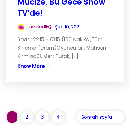
Mucize, Bu Gece Show
TV’de!
neizledik
Şub 10, 2021
Saat : 22:15 – 01:15 (180 dakika)Tür :
Sinema (Dram)Oyuncular : Mahsun
Kırmızıgül, Mert Turak, […]
Know More
1
2
3
4
Sonraki sayfa
→