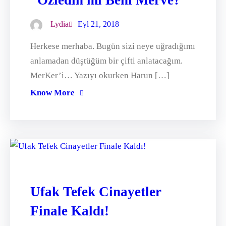
“Özledin mi Beni Merve?”
Lydia
Eyl 21, 2018
Herkese merhaba. Bugün sizi neye uğradığımı
anlamadan düştüğüm bir çifti anlatacağım.
MerKer’i… Yazıyı okurken Harun […]
Know More
Ufak Tefek Cinayetler
Finale Kaldı!