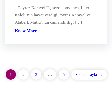
1.Poyraz Karayel Üç sezon boyunca, İlker
Kaleli’nin hayat verdiği Poyraz Karayel ve
Ataberk Mutlu’nun canlandırdığı […]
Know More
1
2
3
…
5
Sonraki sayfa
→