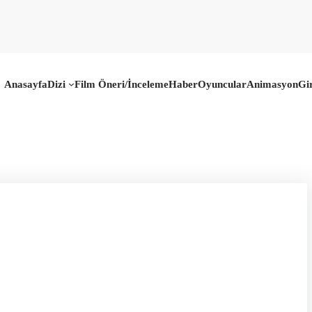
Anasayfa
Dizi
Film Öneri/İnceleme
Haber
Oyuncular
Animasyon
Gi