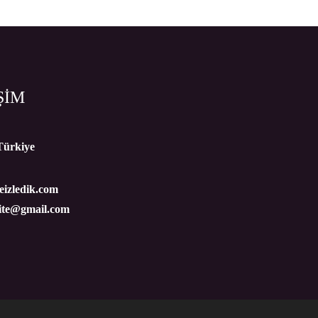
ŞİM
Türkiye
izledik.com
site@gmail.com