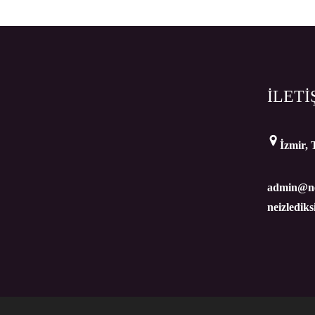
İLETİ
İzmir, 
admin@ne
neizledik