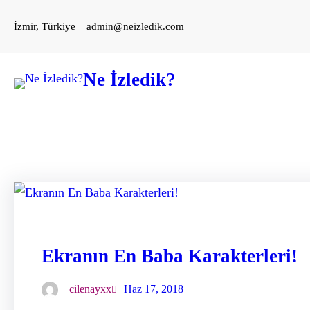
İçeriğe
İzmir, Türkiye
admin@neizledik.com
geç
Ne İzledik?
Ekranın En Baba Karakterleri!
cilenayxx
Haz 17, 2018