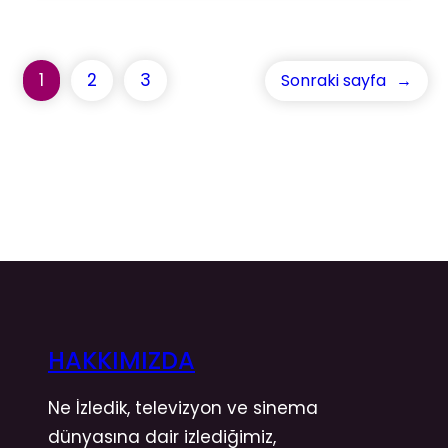
1
2
3
Sonraki sayfa
→
HAKKIMIZDA
Ne İzledik, televizyon ve sinema
dünyasına dair izlediğimiz,