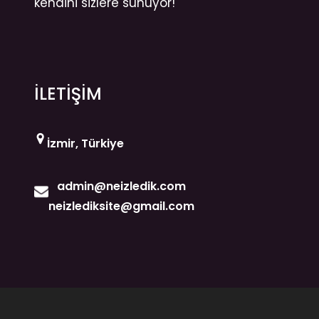
kendini sizlere sunuyor!
İLETİŞİM
İzmir, Türkiye
admin@neizledik.com
neizlediksite@gmail.com