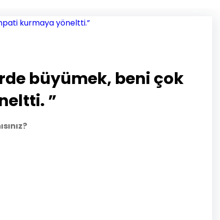
hirde büyümek, beni çok
ltti. ”
ısınız?