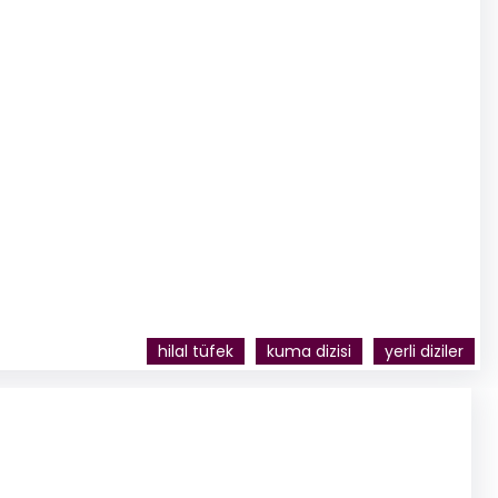
hilal tüfek
kuma dizisi
yerli diziler