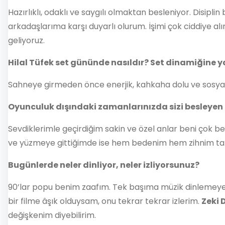
Hazırlıklı, odaklı ve saygılı olmaktan besleniyor. Disip
arkadaşlarıma karşı duyarlı olurum. İşimi çok ciddiye 
geliyoruz.
Hilal Tüfek set gününde nasıldır? Set dinamiğine y
Sahneye girmeden önce enerjik, kahkaha dolu ve sosyali
Oyunculuk dışındaki zamanlarınızda sizi besleyen h
Sevdiklerimle geçirdiğim sakin ve özel anlar beni çok b
ve yüzmeye gittiğimde ise hem bedenim hem zihnim taze
Bugünlerde neler dinliyor, neler izliyorsunuz?
90’lar popu benim zaafım. Tek başıma müzik dinlemeye 
bir filme âşık olduysam, onu tekrar tekrar izlerim.
Zeki 
değişkenim diyebilirim.