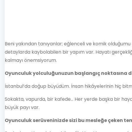
Beni yakından tanıyanlar; eğlenceli ve komik olduğumu 
detaylarda kaybolabilen bir yapım var. Hayatı gerçekliğ
kalmayı önemsiyorum.
Oyunculuk yolculuğunuzun başlangıç noktasına dö
İstanbul’da doğup büyüdüm. İnsan hikâyelerinin hiç bi
Sokakta, vapurda, bir kafede… Her yerde başka bir hayat
büyük payı var.
Oyunculuk serüveninizde sizi bu mesleğe çeken tem