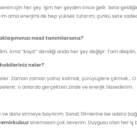
lin benim için her şey. İşim her şeyden önce gelir. Sete ge
alırım ama enerjimi de hep yüksek tutarım; çünkü sete sad
aklaşımınızı nasıl tanımlarsınız?
m. Ama “kayıt” dendiği anda her şey değişir: Tam disiplin
obileriniz neler?
esler. Zaman zaman yalnız kalmak, yürüyüşlere çıkmak… O s
lenir; o anlarda gerçekten zinde ve enerjik hissederim.
ve dans etmeye bayılırım. Sanat filmlerine ise adeta bağ
Demirkubuz
sinemasını çok severim. Duygusu olan her iş b