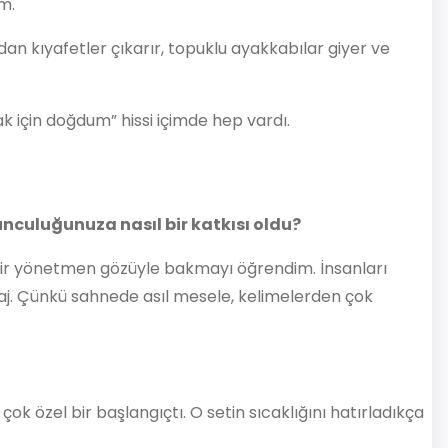
m.
n kıyafetler çıkarır, topuklu ayakkabılar giyer ve
 için doğdum” hissi içimde hep vardı.
unculuğunuza nasıl bir katkısı oldu?
a bir yönetmen gözüyle bakmayı öğrendim. İnsanları
j. Çünkü sahnede asıl mesele, kelimelerden çok
ok özel bir başlangıçtı. O setin sıcaklığını hatırladıkça