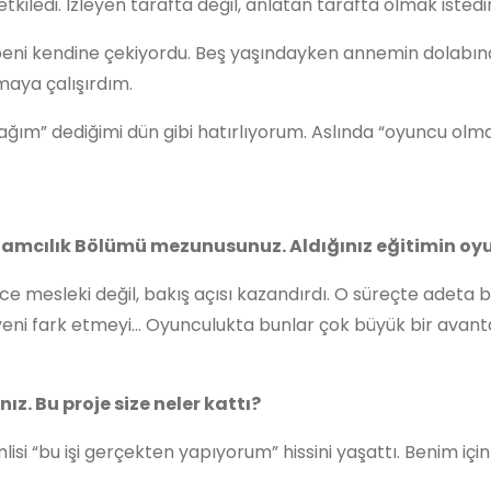
kiledi. İzleyen tarafta değil, anlatan tarafta olmak istedi
eni kendine çekiyordu. Beş yaşındayken annemin dolabında
maya çalışırdım.
ım” dediğimi dün gibi hatırlıyorum. Aslında “oyuncu olmak
Reklamcılık Bölümü mezunusunuz. Aldığınız eğitimin oy
ece mesleki değil, bakış açısı kazandırdı. O süreçte adet
ni fark etmeyi… Oyunculukta bunlar çok büyük bir avanta
ız. Bu proje size neler kattı?
si “bu işi gerçekten yapıyorum” hissini yaşattı. Benim için ç