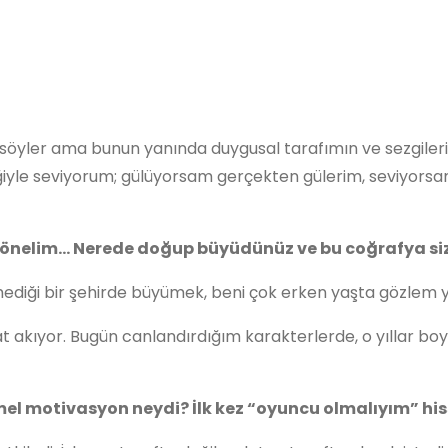
söyler ama bunun yanında duygusal tarafımın ve sezgilerim
iyle seviyorum; gülüyorsam gerçekten gülerim, seviyorsam 
nelim… Nerede doğup büyüdünüz ve bu coğrafya sizd
tmediği bir şehirde büyümek, beni çok erken yaşta gözle
 akıyor. Bugün canlandırdığım karakterlerde, o yıllar boy
el motivasyon neydi? İlk kez “oyuncu olmalıyım” his