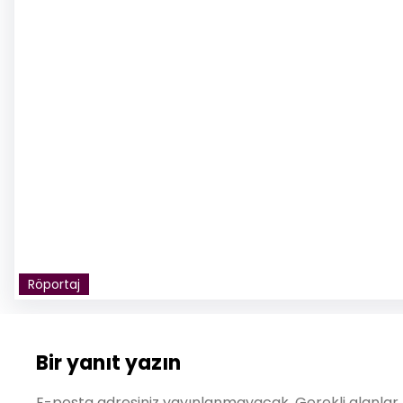
Röportaj
Bir yanıt yazın
E-posta adresiniz yayınlanmayacak.
Gerekli alanlar