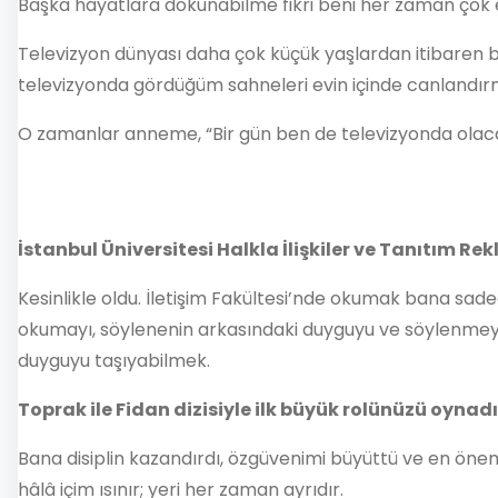
Başka hayatlara dokunabilme fikri beni her zaman çok et
Televizyon dünyası daha çok küçük yaşlardan itibaren b
televizyonda gördüğüm sahneleri evin içinde canlandır
O zamanlar anneme, “Bir gün ben de televizyonda olacağ
İstanbul Üniversitesi Halkla İlişkiler ve Tanıtım 
Kesinlikle oldu. İletişim Fakültesi’nde okumak bana sad
okumayı, söylenenin arkasındaki duyguyu ve söylenmeye
duyguyu taşıyabilmek.
Toprak ile Fidan dizisiyle ilk büyük rolünüzü oynadın
Bana disiplin kazandırdı, özgüvenimi büyüttü ve en önemli
hâlâ içim ısınır; yeri her zaman ayrıdır.