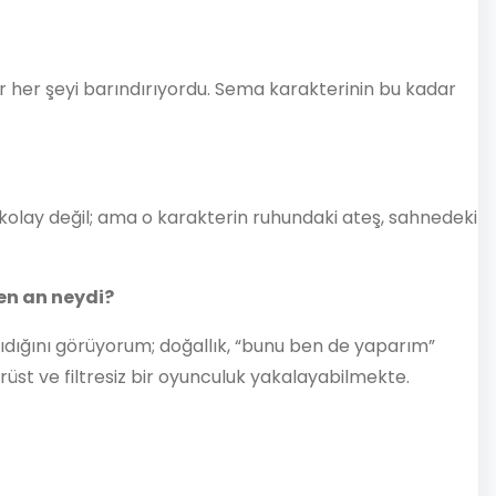
air her şeyi barındırıyordu. Sema karakterinin bu kadar
 kolay değil; ama o karakterin ruhundaki ateş, sahnedeki
ren an neydi?
şıdığını görüyorum; doğallık, “bunu ben de yaparım”
üst ve filtresiz bir oyunculuk yakalayabilmekte.