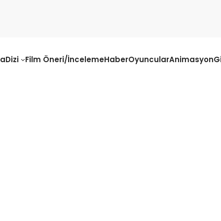
fa
Dizi
Film Öneri/İnceleme
Haber
Oyuncular
Animasyon
G