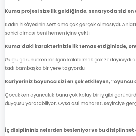
Kuma projesi size ilk geldiğinde, senaryoda sizi e
Kadın hikâyesinin sert ama çok gerçek olmasıydı. Anlatıla
sahici olması beni hemen içine çekti.
Kuma’daki karakterinizle ilk temas ettiğinizde, o
Güçlü görünürken kırılgan kalabilmek çok zorlayıcıydı a
tadı bambaşka bir yere taşıyordu.
Kariyeriniz boyunca sizi en çok etkileyen, “oyuncu
Çocukken oyunculuk bana çok kolay bir iş gibi görünürdü
duygusu yaratabiliyor. Oysa asıl maharet, seyirciye ge
İç disiplininiz nelerden besleniyor ve bu disiplin s