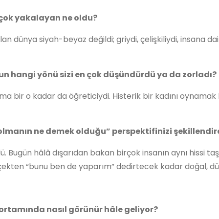
n çok yakalayan ne oldu?
n dünya siyah-beyaz değildi; griydi, çelişkiliydi, insana d
nun hangi yönü sizi en çok düşündürdü ya da zorladı?
ma bir o kadar da öğreticiydi. Histerik bir kadını oynamak
 olmanın ne demek olduğu” perspektifinizi şekillendi
. Bugün hâlâ dışarıdan bakan birçok insanın aynı hissi ta
rçekten “bunu ben de yaparım” dedirtecek kadar doğal, dür
et ortamında nasıl görünür hâle geliyor?