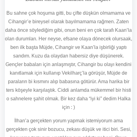
Bu sahne çok hoşuma gitti, bu çifte düşkün olmamama ve
Cihangir’e bireysel olarak bayılmamama rağmen. Zaten
daha önce söylediğim gibi, onun beni en çok tarafı Kaan’la
olan durumları. Her neyse, efsane olaya dönecek olursaak,
ben ilk başta Müjde, Cihangir ve Kaan’la işbirliği yaptı
sandım. Kuzu da olaydan habersiz diye düşünerek.
Gençler babaları için anlaşmıştır, Cihangir bu olayı kendini
kanıtlamak için kullanıp Vekilharç’la görüşür, Müjde de
paraların bi kısmını alıp babasına götürür. Ama harika bir
ters köşeyle karşılaştık. Ciddi anlamda mükemmel bir histi
o sahnelere şahit olmak. Bir kez daha “iyi ki” dedim Halka
için : )
İlhan’a gerçekten yorum yapmak istemiyorum ama
gerçekten çok sinir bozucu, zekası düşük ve itici biri. Sesi,