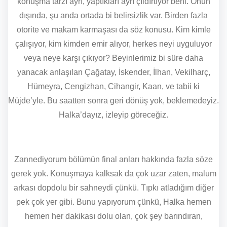
konuşma tarzı ayrı, yaptıkları ayrı çıldırtıyor beni. Onun
dışında, şu anda ortada bi belirsizlik var. Birden fazla
otorite ve makam karmaşası da söz konusu. Kim kimle
çalışıyor, kim kimden emir alıyor, herkes neyi uyguluyor
veya neye karşı çıkıyor? Beyinlerimiz bi süre daha
yanacak anlaşılan Çağatay, İskender, İlhan, Vekilharç,
Hümeyra, Cengizhan, Cihangir, Kaan, ve tabii ki
Müjde’yle. Bu saatten sonra geri dönüş yok, beklemedeyiz.
Halka’dayız, izleyip göreceğiz.
Zannediyorum bölümün final anları hakkında fazla söze
gerek yok. Konuşmaya kalksak da çok uzar zaten, malum
arkası dopdolu bir sahneydi çünkü. Tıpkı atladığım diğer
pek çok yer gibi. Bunu yapıyorum çünkü, Halka hemen
hemen her dakikası dolu olan, çok şey barındıran,