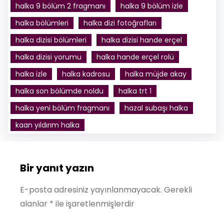
halka 9 bölüm 2 fragmanı
halka 9 bölüm izle
halka bölümleri
halka dizi fotoğrafları
halka dizisi bölümleri
halka dizisi hande erçel
halka dizisi yorumu
halka hande erçel rolü
halka izle
halka kadrosu
halka müjde akay
halka son bölümde noldu
halka trt 1
halka yeni bölüm fragmanı
hazal subaşı halka
kaan yıldırım halka
Bir yanıt yazın
E-posta adresiniz yayınlanmayacak.
Gerekli
alanlar
*
ile işaretlenmişlerdir