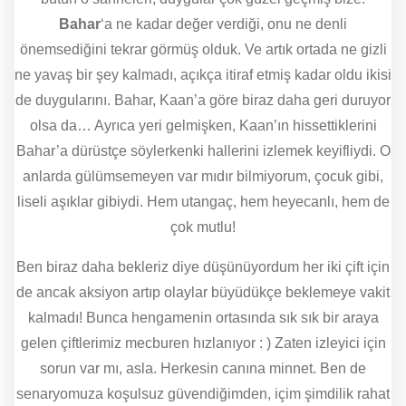
Bahar
‘a ne kadar değer verdiği, onu ne denli
önemsediğini tekrar görmüş olduk. Ve artık ortada ne gizli
ne yavaş bir şey kalmadı, açıkça itiraf etmiş kadar oldu ikisi
de duygularını. Bahar, Kaan’a göre biraz daha geri duruyor
olsa da… Ayrıca yeri gelmişken, Kaan’ın hissettiklerini
Bahar’a dürüstçe söylerkenki hallerini izlemek keyifliydi. O
anlarda gülümsemeyen var mıdır bilmiyorum, çocuk gibi,
liseli aşıklar gibiydi. Hem utangaç, hem heyecanlı, hem de
çok mutlu!
Ben biraz daha bekleriz diye düşünüyordum her iki çift için
de ancak aksiyon artıp olaylar büyüdükçe beklemeye vakit
kalmadı! Bunca hengamenin ortasında sık sık bir araya
gelen çiftlerimiz mecburen hızlanıyor : ) Zaten izleyici için
sorun var mı, asla. Herkesin canına minnet. Ben de
senaryomuza koşulsuz güvendiğimden, içim şimdilik rahat