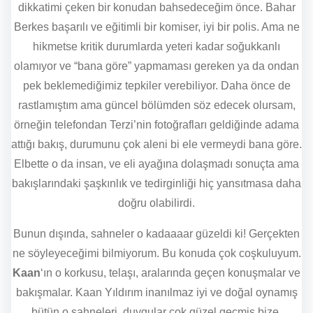
dikkatimi çeken bir konudan bahsedeceğim önce. Bahar
Berkes başarılı ve eğitimli bir komiser, iyi bir polis. Ama ne
hikmetse kritik durumlarda yeteri kadar soğukkanlı
olamıyor ve “bana göre” yapmaması gereken ya da ondan
pek beklemediğimiz tepkiler verebiliyor. Daha önce de
rastlamıştım ama güncel bölümden söz edecek olursam,
örneğin telefondan Terzi’nin fotoğrafları geldiğinde adama
attığı bakış, durumunu çok aleni bi ele vermeydi bana göre.
Elbette o da insan, ve eli ayağına dolaşmadı sonuçta ama
bakışlarındaki şaşkınlık ve tedirginliği hiç yansıtmasa daha
doğru olabilirdi.
Bunun dışında, sahneler o kadaaaar güzeldi ki! Gerçekten
ne söyleyeceğimi bilmiyorum. Bu konuda çok coşkuluyum.
Kaan
‘ın o korkusu, telaşı, aralarında geçen konuşmalar ve
bakışmalar. Kaan Yıldırım inanılmaz iyi ve doğal oynamış
bütün o sahneleri, duygular çok güzel geçmiş bize.