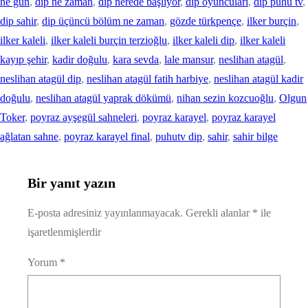
ne gün
, 
dip ne zaman
, 
dip nerede başlıyor
, 
dip oyuncuları
, 
dip puhu tv
, 
dip sahir
, 
dip üçüncü bölüm ne zaman
, 
gözde türkpençe
, 
ilker burçin
, 
ilker kaleli
, 
ilker kaleli burçin terzioğlu
, 
ilker kaleli dip
, 
ilker kaleli
kayıp şehir
, 
kadir doğulu
, 
kara sevda
, 
lale mansur
, 
neslihan atagül
, 
neslihan atagül dip
, 
neslihan atagül fatih harbiye
, 
neslihan atagül kadir
doğulu
, 
neslihan atagül yaprak dökümü
, 
nihan sezin kozcuoğlu
, 
Olgun
Toker
, 
poyraz ayşegül sahneleri
, 
poyraz karayel
, 
poyraz karayel
ağlatan sahne
, 
poyraz karayel final
, 
puhutv dip
, 
sahir
, 
sahir bilge
Bir yanıt yazın
E-posta adresiniz yayınlanmayacak.
Gerekli alanlar
*
ile
işaretlenmişlerdir
Yorum
*