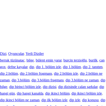
Dizi
, 
Oyuncular
, 
Yerli Diziler
berrak tüzünataç
, 
bilge
, 
bülent emin yarar
, 
burçin terzioğlu
, 
burilk
, 
can
gox
, 
defne kayalar
, 
dip
, 
dip 1. bölüm izle
, 
dip 1.bölüm
, 
dip 2. tanıtım
, 
dip 2.bölüm
, 
dip 2.bölüm fragmanı
, 
dip 2.bölüm izle
, 
dip 2.bölüm ne
zaman
, 
dip 3.bölüm
, 
dip 3.bölüm fragmanı
, 
dip 3.bölüm ne zaman
, 
dip
bilge
, 
dip birinci bölüm izle
, 
dip dizisi
, 
dip dizisinde çalan şarkılar
, 
dip
hangi gün
, 
dip hangi kanalda
, 
dip ikinci bölüm
, 
dip ikinci bölüm izle
, 
dip ikinci bölüm ne zaman
, 
dip ilk bölüm izle
, 
dip izle
, 
dip konusu
, 
dip