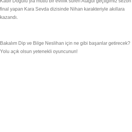
Kadir Doğulu’yla mutlu bir evlilik süren Atagül geçtiğimiz sezon
final yapan Kara Sevda dizisinde Nihan karakteriyle akıllara
kazandı.
Bakalım Dip ve Bilge Neslihan için ne gibi başarılar getirecek?
Yolu açık olsun yetenekli oyuncunun!