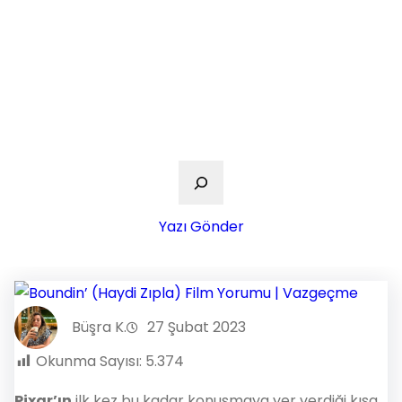
Ara
Yazı Gönder
Büşra K.
27 Şubat 2023
Okunma Sayısı:
5.374
Pixar’ın
ilk kez bu kadar konuşmaya yer verdiği kısa