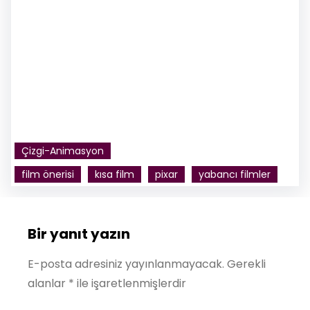
Çizgi-Animasyon
film önerisi
kısa film
pixar
yabancı filmler
Bir yanıt yazın
E-posta adresiniz yayınlanmayacak.
Gerekli
alanlar
*
ile işaretlenmişlerdir