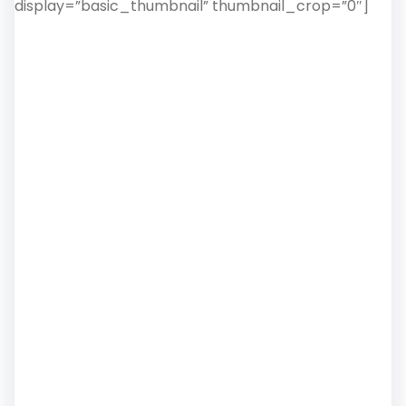
display=”basic_thumbnail” thumbnail_crop=”0″]