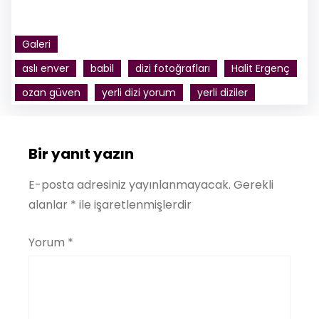
Galeri
aslı enver
babil
dizi fotoğrafları
Halit Ergenç
ozan güven
yerli dizi yorum
yerli diziler
Bir yanıt yazın
E-posta adresiniz yayınlanmayacak.
Gerekli
alanlar
*
ile işaretlenmişlerdir
Yorum
*