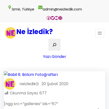
İçeriğe
İzmir, Türkiye
admin@neizledik.com
geç
Facebook
Twitter
YouTube
Instagram
Ne İzledik?
Ara
Yazı Gönder
neizledik
20 Şubat 2020
Okunma Sayısı:
677
[ngg src=”galleries” ids=”67″