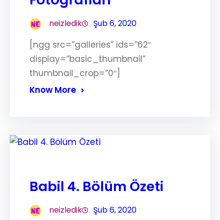
neizledik
Şub 6, 2020
[ngg src=”galleries” ids=”62″
display=”basic_thumbnail”
thumbnail_crop=”0″]
Know More
Babil 4. Bölüm Özeti
neizledik
Şub 6, 2020