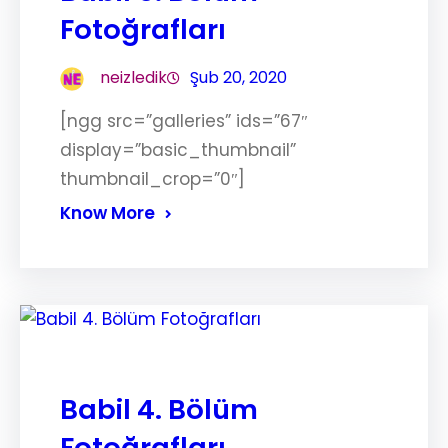
Fotoğrafları
neizledik
Şub 20, 2020
[ngg src=”galleries” ids=”67″
display=”basic_thumbnail”
thumbnail_crop=”0″]
Know More
Babil 4. Bölüm
Fotoğrafları