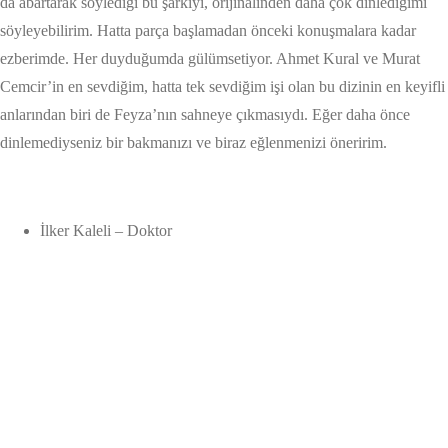
da abartarak söylediği bu şarkıyı, orijinalinden daha çok dinlediğimi
söyleyebilirim. Hatta parça başlamadan önceki konuşmalara kadar
ezberimde. Her duyduğumda gülümsetiyor. Ahmet Kural ve Murat
Cemcir’in en sevdiğim, hatta tek sevdiğim işi olan bu dizinin en keyifli
anlarından biri de Feyza’nın sahneye çıkmasıydı. Eğer daha önce
dinlemediyseniz bir bakmanızı ve biraz eğlenmenizi öneririm.
İlker Kaleli – Doktor