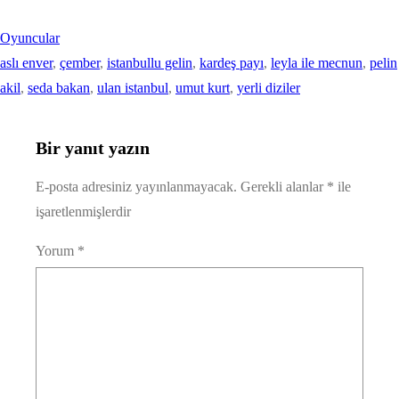
Oyuncular
aslı enver
, 
çember
, 
istanbullu gelin
, 
kardeş payı
, 
leyla ile mecnun
, 
pelin
akil
, 
seda bakan
, 
ulan istanbul
, 
umut kurt
, 
yerli diziler
Bir yanıt yazın
E-posta adresiniz yayınlanmayacak.
Gerekli alanlar
*
ile
işaretlenmişlerdir
Yorum
*