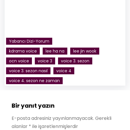
Yabancı Dizi-Yorum
kdrama voice
lee ha na
lee jin wook
ocn voice
voice 3
voice 3. sezon
voice 3. sezon nasıl
voice 4
voice 4. sezon ne zaman
Bir yanıt yazın
E-posta adresiniz yayınlanmayacak.
Gerekli
alanlar
*
ile işaretlenmişlerdir