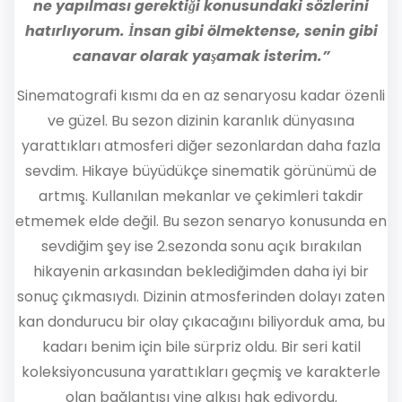
ne yapılması gerektiği konusundaki sözlerini
hatırlıyorum. İnsan gibi ölmektense, senin gibi
canavar olarak yaşamak isterim.”
Sinematografi kısmı da en az senaryosu kadar özenli
ve güzel. Bu sezon dizinin karanlık dünyasına
yarattıkları atmosferi diğer sezonlardan daha fazla
sevdim. Hikaye büyüdükçe sinematik görünümü de
artmış. Kullanılan mekanlar ve çekimleri takdir
etmemek elde değil. Bu sezon senaryo konusunda en
sevdiğim şey ise 2.sezonda sonu açık bırakılan
hikayenin arkasından beklediğimden daha iyi bir
sonuç çıkmasıydı. Dizinin atmosferinden dolayı zaten
kan dondurucu bir olay çıkacağını biliyorduk ama, bu
kadarı benim için bile sürpriz oldu. Bir seri katil
koleksiyoncusuna yarattıkları geçmiş ve karakterle
olan bağlantısı yine alkışı hak ediyordu.