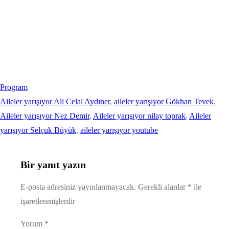
Program
Aileler yarışıyor Ali Celal Aydıner
, 
aileler yarışıyor Gökhan Tevek
, 
Aileler yarışıyor Nez Demir
, 
Aileler yarışıyor nilay toprak
, 
Aileler
yarışıyor Selçuk Büyük
, 
aileler yarışıyor youtube
Bir yanıt yazın
E-posta adresiniz yayınlanmayacak.
Gerekli alanlar
*
ile
işaretlenmişlerdir
Yorum
*