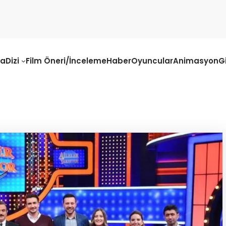
fa
Dizi
Film Öneri/İnceleme
Haber
Oyuncular
Animasyon
G