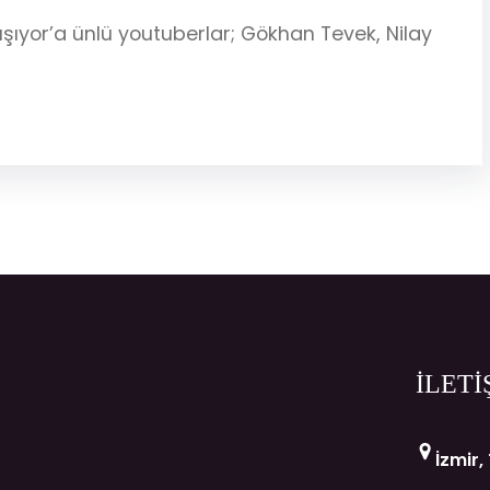
ışıyor’a ünlü youtuberlar; Gökhan Tevek, Nilay
İLETİ
İzmir,