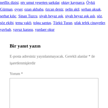
netflix dizisi
, 
ntv umut yeşerten şarkılar
, 
oktay kaynarca
, 
Öykü
Gürman
, 
oyser
, 
ozan akbaba
, 
özcan deniz
, 
pelin akil
, 
serhan aksak
, 
serhat kılıç
, 
Sinan Tuzcu
, 
siyah beyaz aşk
, 
siyah beyaz aşk aslı
, 
söz
, 
söz ekibi
, 
tema vakfı
, 
tolga sarıtaş
, 
Türkü Turan
, 
ufak tefek cinayetler
, 
yavbah
, 
yavuz karasu
, 
yurdaer okur
Bir yanıt yazın
E-posta adresiniz yayınlanmayacak.
Gerekli alanlar
*
ile
işaretlenmişlerdir
Yorum
*