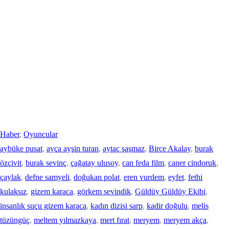
Haber
, 
Oyuncular
aybüke pusat
, 
ayça ayşin turan
, 
aytaç şaşmaz
, 
Birce Akalay
, 
burak
özçivit
, 
burak sevinç
, 
çağatay ulusoy
, 
can feda film
, 
caner cindoruk
, 
çaylak
, 
defne samyeli
, 
doğukan polat
, 
eren vurdem
, 
eyfet
, 
fethi
kulaksız
, 
gizem karaca
, 
görkem sevindik
, 
Güldüy Güldüy Ekibi
, 
insanlık suçu gizem karaca
, 
kadın dizisi sarp
, 
kadir doğulu
, 
melis
tüzüngüç
, 
meltem yılmazkaya
, 
mert fırat
, 
meryem
, 
meryem akça
, 