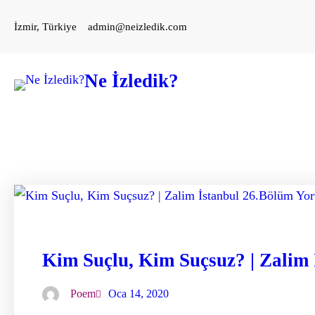
İçeriğe
İzmir, Türkiye
admin@neizledik.com
geç
Ne İzledik?
Kim Suçlu, Kim Suçsuz? | Zalim
Poem
Oca 14, 2020