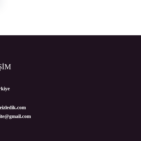
ŞİM
rkiye
izledik.com
site@gmail.com