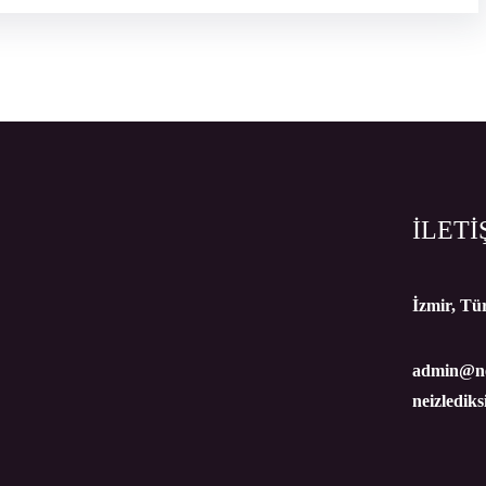
İLETİ
İzmir, Tü
admin@ne
neizledik