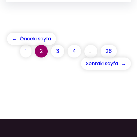
←
Önceki sayfa
1
2
3
4
…
28
Sonraki sayfa
→