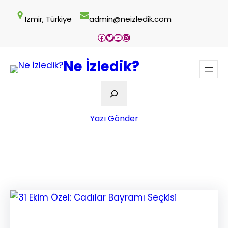
İçeriğe
İzmir, Türkiye
admin@neizledik.com
geç
Facebook
Twitter
YouTube
Instagram
Ne İzledik?
Ara
Yazı Gönder