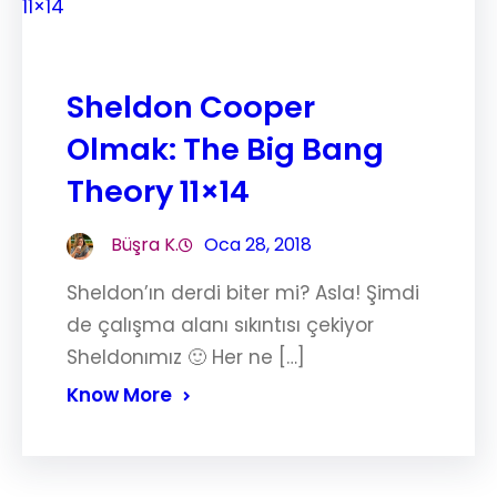
Sheldon Cooper
Olmak: The Big Bang
Theory 11×14
Büşra K.
Oca 28, 2018
Sheldon’ın derdi biter mi? Asla! Şimdi
de çalışma alanı sıkıntısı çekiyor
Sheldonımız 🙂 Her ne […]
Know More