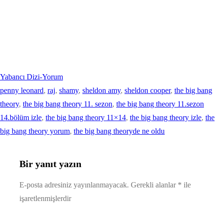
Yabancı Dizi-Yorum
penny leonard
, 
raj
, 
shamy
, 
sheldon amy
, 
sheldon cooper
, 
the big bang
theory
, 
the big bang theory 11. sezon
, 
the big bang theory 11.sezon
14.bölüm izle
, 
the big bang theory 11×14
, 
the big bang theory izle
, 
the
big bang theory yorum
, 
the big bang theoryde ne oldu
Bir yanıt yazın
E-posta adresiniz yayınlanmayacak.
Gerekli alanlar
*
ile
işaretlenmişlerdir