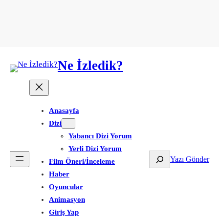
Ne İzledik?
Anasayfa
Dizi
Yabancı Dizi Yorum
Yerli Dizi Yorum
Ara
Yazı Gönder
Film Öneri/İnceleme
Haber
Oyuncular
Animasyon
Giriş Yap