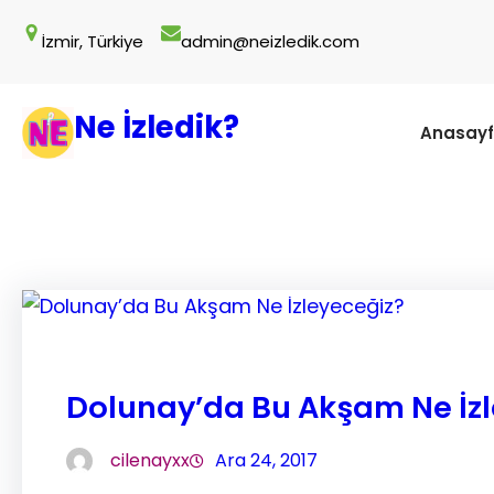
İçeriğe
İzmir, Türkiye
admin@neizledik.com
geç
Ne İzledik?
Anasay
Dolunay’da Bu Akşam Ne İzl
cilenayxx
Ara 24, 2017