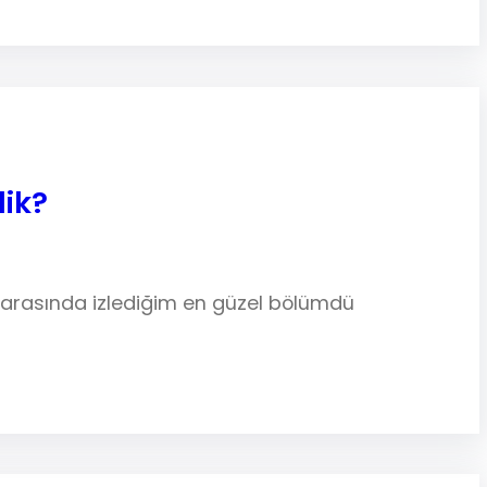
dik?
er arasında izlediğim en güzel bölümdü