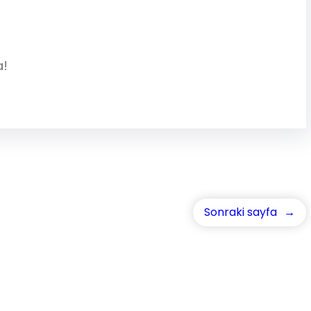
da!
Sonraki sayfa
→