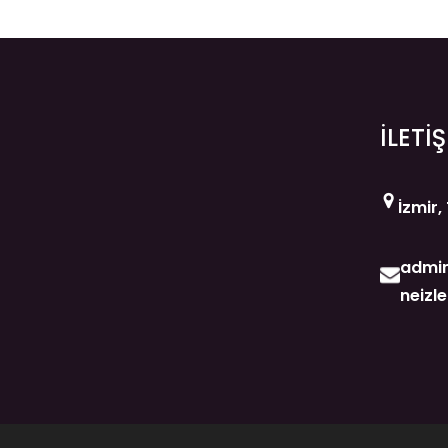
İLETİ
İzmir,
admin
neizl