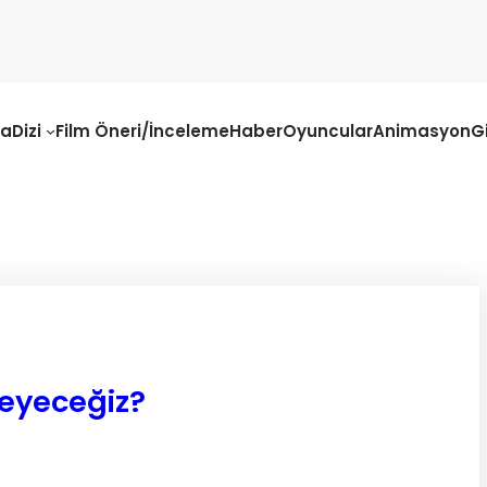
fa
Dizi
Film Öneri/İnceleme
Haber
Oyuncular
Animasyon
G
eyeceğiz?