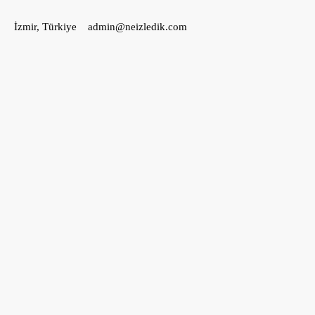
İçeriğe
İzmir, Türkiye
admin@neizledik.com
geç