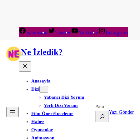
Facebook
Twitter
YouTube
Instagram
Ne İzledik?
Anasayfa
Dizi
Yabancı Dizi Yorum
Yerli Dizi Yorum
Ara
Yazı Gönder
Film Öneri/İnceleme
Haber
Oyuncular
Animasyon