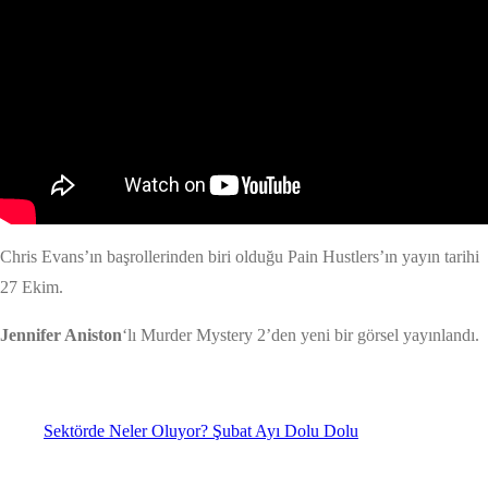
Chris Evans’ın başrollerinden biri olduğu Pain Hustlers’ın yayın tarihi
27 Ekim.
Jennifer Aniston
‘lı Murder Mystery 2’den yeni bir görsel yayınlandı.
Sektörde Neler Oluyor? Şubat Ayı Dolu Dolu