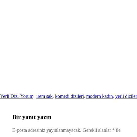
Yerli Dizi-Yorum
irem sak
, 
komedi dizileri
, 
modern kadın
, 
yerli diziler
Bir yanıt yazın
E-posta adresiniz yayınlanmayacak.
Gerekli alanlar
*
ile