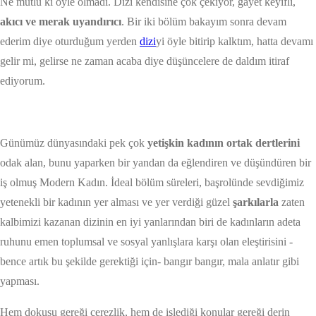
Ne mutlu ki öyle olmadı. Dizi kendisine çok çekiyor, gayet keyifli,
akıcı ve merak uyandırıcı
. Bir iki bölüm bakayım sonra devam
ederim diye oturduğum yerden
dizi
yi öyle bitirip kalktım, hatta devamı
gelir mi, gelirse ne zaman acaba diye düşüncelere de daldım itiraf
ediyorum.
Günümüz dünyasındaki pek çok
yetişkin kadının ortak dertlerini
odak alan, bunu yaparken bir yandan da eğlendiren ve düşündüren bir
iş olmuş Modern Kadın. İdeal bölüm süreleri, başrolünde sevdiğimiz
yetenekli bir kadının yer alması ve yer verdiği güzel
şarkılarla
zaten
kalbimizi kazanan dizinin en iyi yanlarından biri de kadınların adeta
ruhunu emen toplumsal ve sosyal yanlışlara karşı olan eleştirisini -
bence artık bu şekilde gerektiği için- bangır bangır, mala anlatır gibi
yapması.
Hem dokusu gereği çerezlik, hem de işlediği konular gereği derin