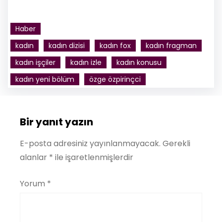
Haber
kadın
kadın dizisi
kadın fox
kadın fragman
kadın işçiler
kadın izle
kadın konusu
kadın yeni bölüm
özge özpirinçci
Bir yanıt yazın
E-posta adresiniz yayınlanmayacak.
Gerekli
alanlar
*
ile işaretlenmişlerdir
Yorum
*