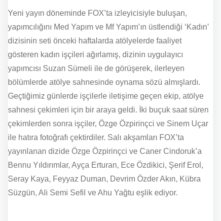
Yeni yayın döneminde FOX’ta izleyicisiyle buluşan,
yapımcılığını Med Yapım ve Mf Yapım’ın üstlendiği ‘Kadın’
dizisinin seti önceki haftalarda atölyelerde faaliyet
gösteren kadın işçileri ağırlamış, dizinin uygulayıcı
yapımcısı Suzan Sümeli ile de görüşerek, ilerleyen
bölümlerde atölye sahnesinde oynama sözü almışlardı.
Geçtiğimiz günlerde işçilerle iletişime geçen ekip, atölye
sahnesi çekimleri için bir araya geldi. İki buçuk saat süren
çekimlerden sonra işçiler, Özge Özpirinçci ve Sinem Uçar
ile hatıra fotoğrafı çektirdiler. Salı akşamları FOX’ta
yayınlanan dizide Özge Özpirinçci ve Caner Cindoruk’a
Bennu Yıldırımlar, Ayça Erturan, Ece Özdikici, Şerif Erol,
Seray Kaya, Feyyaz Duman, Devrim Özder Akın, Kübra
Süzgün, Ali Semi Sefil ve Ahu Yağtu eşlik ediyor.