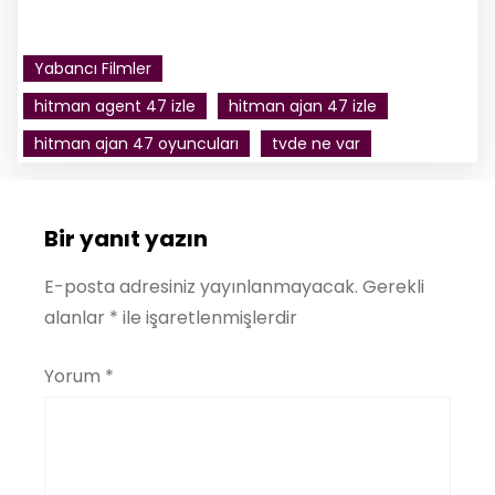
Yabancı Filmler
hitman agent 47 izle
hitman ajan 47 izle
hitman ajan 47 oyuncuları
tvde ne var
Bir yanıt yazın
E-posta adresiniz yayınlanmayacak.
Gerekli
alanlar
*
ile işaretlenmişlerdir
Yorum
*