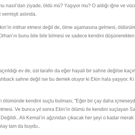
u nasıl’dan ziyade, öldü mü? Yaşıyor mu? O aldığı iğne ve vücu
vermişti aslında.
n’in intihar etmesi değil de, ölme aşamasına gelmesi, öldürülmesi
, Orhan’ın bunu bile bile bilmesi ve sadece kendini düşünerekten
rıldığı ev de, üst tarafın da eğer hayali bir sahne değilse kaçırt
flashback sahne değil ise bu demek oluyor ki Ekin hala yaşıyor. K
n’in ölümünde kendini suçlu bulması, “Eğer bir çay daha içmese
tmesi. Ve bunca yıl sonra Ekin’in ölümü ile kendini suçlayan S
? Değildi.. Ali Kemal’in ağzından çıkacak her şeyi o kadar mer
olay tam da buydu..