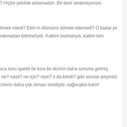
u? Hiçbir şekilde anlamadım. Bir teori üretemiyorum.
lmek istedi? Ekin’in ölümünü bilmek istemedi? O kadar yıl
akmadan bitirmeliydi. Katilini bulmalıydı, katilin kim
larca soru işareti ile kısa bir dizinin daha sonuna gelmiş
, ne? nasıl? ne için? niye? o da kimdi? gibi sorular peşimizi
ilerin daha çok olması ümidiyle, sağlıcakla kalın!