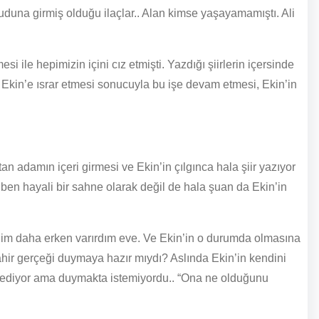
duna girmiş olduğu ilaçlar.. Alan kimse yaşayamamıştı. Ali
 ile hepimizin içini cız etmişti. Yazdığı şiirlerin içersinde
 Ekin’e ısrar etmesi sonucuyla bu işe devam etmesi, Ekin’in
an adamın içeri girmesi ve Ekin’in çılgınca hala şiir yazıyor
i ben hayali bir sahne olarak değil de hala şuan da Ekin’in
ydim daha erken varırdım eve. Ve Ekin’in o durumda olmasına
ahir gerçeği duymaya hazır mıydı? Aslında Ekin’in kendini
ak ediyor ama duymakta istemiyordu.. “Ona ne olduğunu