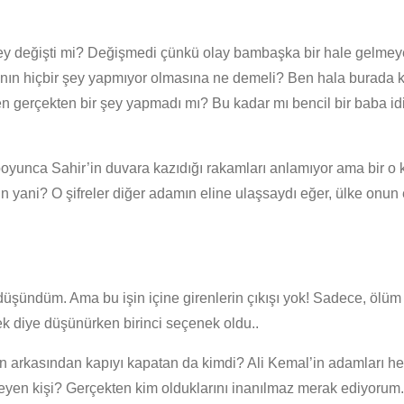
 şey değişti mi? Değişmedi çünkü olay bambaşka bir hale gelmeye
ın hiçbir şey yapmıyor olmasına ne demeli? Ben hala burada kal
en gerçekten bir şey yapmadı mı? Bu kadar mı bencil bir baba id
r boyunca Sahir’in duvara kazıdığı rakamları anlamıyor ama bir o
in yani? O şifreler diğer adamın eline ulaşsaydı eğer, ülke onun
i düşündüm. Ama bu işin içine girenlerin çıkışı yok! Sadece, öl
k diye düşünürken birinci seçenek oldu..
hirin arkasından kapıyı kapatan da kimdi? Ali Kemal’in adamlar
eyen kişi? Gerçekten kim olduklarını inanılmaz merak ediyorum