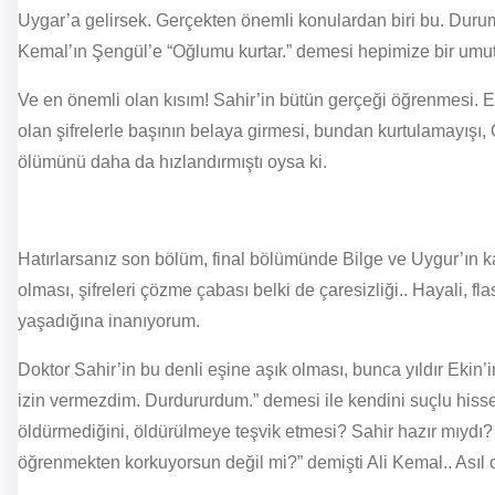
Uygar’a gelirsek. Gerçekten önemli konulardan biri bu. Durum
Kemal’ın Şengül’e “Oğlumu kurtar.” demesi hepimize bir umut 
Ve en önemli olan kısım! Sahir’in bütün gerçeği öğrenmesi. Eki
olan şifrelerle başının belaya girmesi, bundan kurtulamayışı
ölümünü daha da hızlandırmıştı oysa ki.
Hatırlarsanız son bölüm, final bölümünde Bilge ve Uygur’ın kaçı
olması, şifreleri çözme çabası belki de çaresizliği.. Hayali, 
yaşadığına inanıyorum.
Doktor Sahir’in bu denli eşine aşık olması, bunca yıldır Eki
izin vermezdim. Durdururdum.” demesi ile kendini suçlu hisse
öldürmediğini, öldürülmeye teşvik etmesi? Sahir hazır mıydı
öğrenmekten korkuyorsun değil mi?” demişti Ali Kemal.. Asıl 