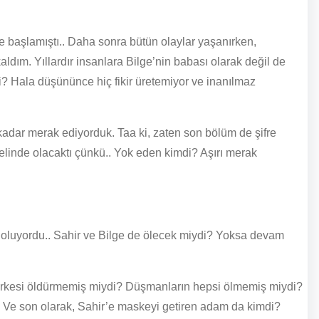
 başlamıştı.. Daha sonra bütün olaylar yaşanırken,
dım. Yıllardır insanlara Bilge’nin babası olarak değil de
i? Hala düşününce hiç fikir üretemiyor ve inanılmaz
 kadar merak ediyorduk. Taa ki, zaten son bölüm de şifre
 elinde olacaktı çünkü.. Yok eden kimdi? Aşırı merak
üm oluyordu.. Sahir ve Bilge de ölecek miydi? Yoksa devam
ı herkesi öldürmemiş miydi? Düşmanların hepsi ölmemiş miydi?
. Ve son olarak, Sahir’e maskeyi getiren adam da kimdi?