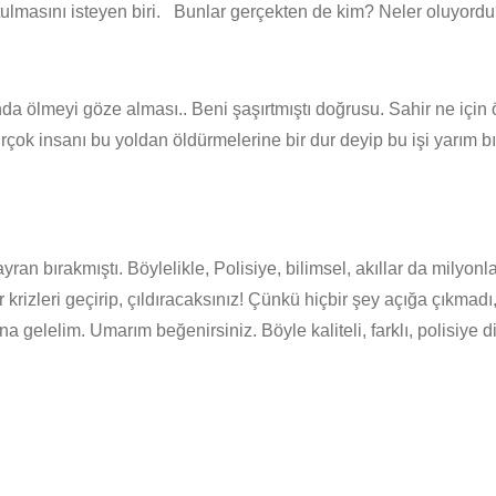
rtulmasını isteyen biri. Bunlar gerçekten de kim? Neler oluyord
ölmeyi göze alması.. Beni şaşırtmıştı doğrusu. Sahir ne için ö
çok insanı bu yoldan öldürmelerine bir dur deyip bu işi yarım bır
ayran bırakmıştı. Böylelikle, Polisiye, bilimsel, akıllar da milyon
krizleri geçirip, çıldıracaksınız! Çünkü hiçbir şey açığa çıkmadı
lelim. Umarım beğenirsiniz. Böyle kaliteli, farklı, polisiye diz