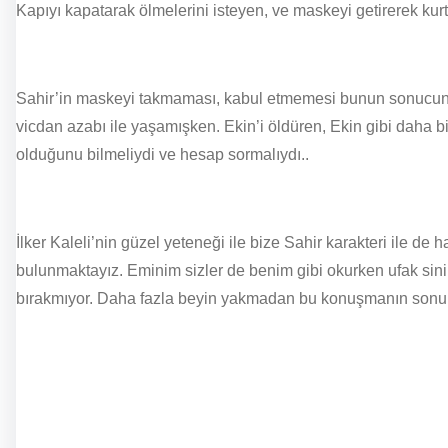
Kapıyı kapatarak ölmelerini isteyen, ve maskeyi getirerek ku
Sahir’in maskeyi takmaması, kabul etmemesi bunun sonucunda 
vicdan azabı ile yaşamışken. Ekin’i öldüren, Ekin gibi daha bir
olduğunu bilmeliydi ve hesap sormalıydı..
İlker Kaleli’nin güzel yeteneği ile bize Sahir karakteri ile de h
bulunmaktayız. Eminim sizler de benim gibi okurken ufak sinir 
bırakmıyor. Daha fazla beyin yakmadan bu konuşmanın sonuna ge