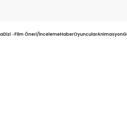
fa
Dizi
Film Öneri/İnceleme
Haber
Oyuncular
Animasyon
G