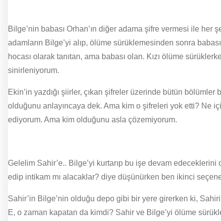
Bilge’nin babası Orhan’ın diğer adama şifre vermesi ile her
adamların Bilge’yi alıp, ölüme sürüklemesinden sonra babasın
hocası olarak tanıtan, ama babası olan. Kızı ölüme sürüklerk
sinirleniyorum.
Ekin’in yazdığı şiirler, çıkan şifreler üzerinde bütün bölümle
olduğunu anlayıncaya dek. Ama kim o şifreleri yok etti? Ne iç
ediyorum. Ama kim olduğunu asla çözemiyorum.
Gelelim Sahir’e.. Bilge’yi kurtarıp bu işe devam edeceklerin
edip intikam mı alacaklar? diye düşünürken ben ikinci seçene
Sahir’in Bilge’nin olduğu depo gibi bir yere girerken ki, Sa
E, o zaman kapatan da kimdi? Sahir ve Bilge’yi ölüme sürükl