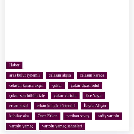
Haber
aras bulut iynemli
celasun akşın
celasun karaca
celasun karaca akşın
çukur
çukur dizisi ödül
çukur son bölüm izle
çukur vartolu
Ece Yaşar
ercan kesal
erkan kolçak köstendil
İlayda Alişan
kubilay aka
Öner Erkan
perihan savaş
sadiş vartolu
vartolu yamaç
vartolu yamaç sahneleri