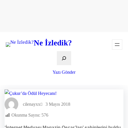
Ne İzledik?
Ara
Yazı Gönder
cilenayxx
3 Mayıs 2018
Okunma Sayısı:
576
‘İnternet Medyası Magazin Oscar’ları’ sahiplerini buldu.