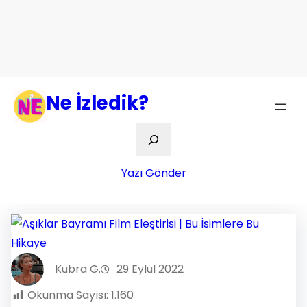
Ne İzledik?
Ara
Yazı Gönder
Kübra G.
29 Eylül 2022
Okunma Sayısı:
1.160