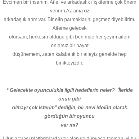
Evcimen bir insanım. Aile ve arkadaşlık ilişkilerine çok önem
veririm.Az ama öz
arkadaşlıklarım var. Bir elin parmaklarını geçmez diyebilirim.
Aileme gelecek
olursam; herkesin olduğu gibi benimde her şeyim ailem
onlarsız bir hayat
düşünemem, zaten kalabalık bir aileyiz genelde hep
birlikteyizdir.
° Gelecekte oyunculukla ilgili hedeflerin neler? ‘’İleride
onun gibi
olmayı çok isterim’’ dediğin, bir nevi idolün olarak
gördüğün bir oyuncu
var mı?
Uluslararası platformlarda yer alan ve dünyaca tanınan iyi bir