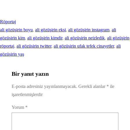
Röportaj
ali gözüşirin boyu
, 
ali gözüşirin ekşi
, 
ali gözüşirin instagram
, 
ali
gözüşirin kim
, 
ali gözüşirin kimdir
, 
ali gözüşirin neizledik
, 
ali gözüşirin
röportaj
, 
ali gözüşirin twitter
, 
ali gözüşirin ufak tefek cinayetler
, 
ali
gözüşirin yaş
Bir yanıt yazın
E-posta adresiniz yayınlanmayacak.
Gerekli alanlar
*
ile
işaretlenmişlerdir
Yorum
*