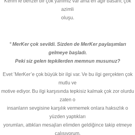
Kerim’le benzer bir çok yanımız var ama en ağır basanı; çok
azimli
oluşu.
° MerKer çok sevildi. Sizden de MerKer paylaşımları
gelmeye başladı.
Peki siz gelen tepkilerden memnun musunuz?
Evet ’MerKer’e çok büyük bir ilgi var. Ve bu ilgi gerçekten çok
mutlu ve
motive ediyor. Bu ilgi karşısında tepkisiz kalmak çok zor olurdu
zaten o
insanların sevgisine karşılık vermemek onlara haksızlık o
yüzden yaptıkları
yorumları, attıkları mesajları elimden geldiğince takip etmeye
çalışıyorum.