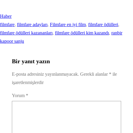
Haber
filmfare
, 
filmfare adayları
, 
Filmfare en iyi film
, 
filmfare ödülleri
, 
filmfare ödülleri kazananları
, 
filmfare ödülleri kim kazandı
, 
ranbir
kapoor sanju
Bir yanıt yazın
E-posta adresiniz yayınlanmayacak.
Gerekli alanlar
*
ile
işaretlenmişlerdir
Yorum
*