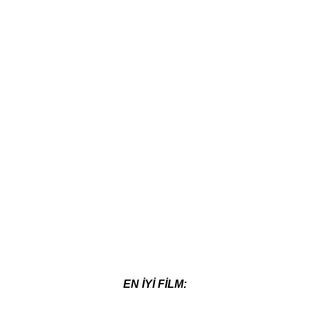
EN İYİ FİLM: