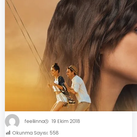
feeliinna
19 Ekim 2018
Okunma Sayısı:
558