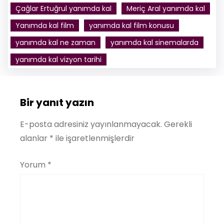
Çağlar Ertuğrul yanımda kal
Meriç Aral yanımda kal
Yanımda kal film
yanımda kal film konusu
yanımda kal ne zaman
yanımda kal sinemalarda
yanımda kal vizyon tarihi
Bir yanıt yazın
E-posta adresiniz yayınlanmayacak.
Gerekli
alanlar
*
ile işaretlenmişlerdir
Yorum
*