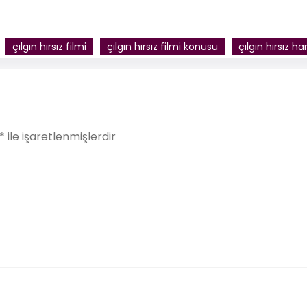
çılgın hırsız filmi
çılgın hırsız filmi konusu
çılgın hırsız h
*
ile işaretlenmişlerdir