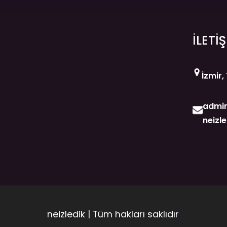
İLETİ
İzmir,
admin
neizl
neizledik | Tüm hakları saklıdır
.