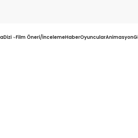
fa
Dizi
Film Öneri/İnceleme
Haber
Oyuncular
Animasyon
G