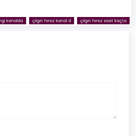
angi kanalda
çılgın hırsız kanal d
çılgın hırsız saat kaçta