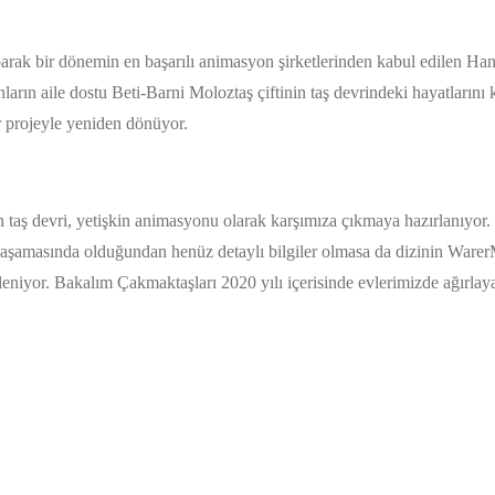
 yaparak bir dönemin en başarılı animasyon şirketlerinden kabul edilen H
arın aile dostu Beti-Barni Moloztaş çiftinin taş devrindeki hayatlarını
r projeyle yeniden dönüyor.
an taş devri, yetişkin animasyonu olarak karşımıza çıkmaya hazırlanıyor
k aşamasında olduğundan henüz detaylı bilgiler olmasa da dizinin Ware
niyor. Bakalım Çakmaktaşları 2020 yılı içerisinde evlerimizde ağırlay