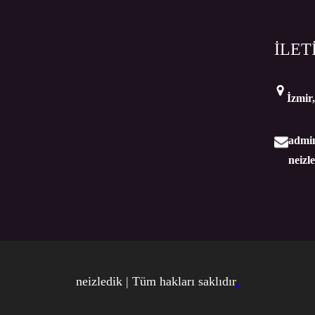
İLET
İzmir
admi
neizl
neizledik | Tüm hakları saklıdır
.