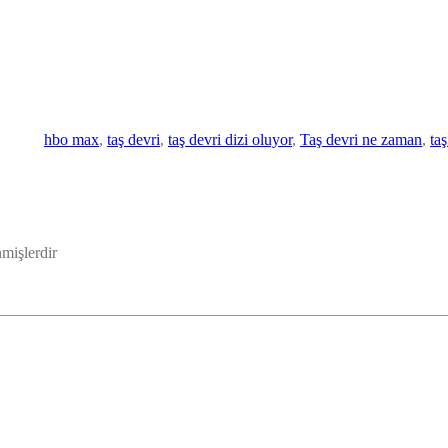
hbo max
, 
taş devri
, 
taş devri dizi oluyor
, 
Taş devri ne zaman
, 
ta
nmişlerdir