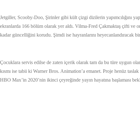
Jetgiller, Scooby-Doo, Şirinler gibi kült çizgi dizilerin yapımcılığını
ekranlarda 166 bölüm olarak yer aldı. Vilma-Fred Çakmaktaş çifti ve onl
kadar güncelliğini korudu. Şimdi ise hayranlarını heyecanlandıracak bi
Çocuklara servis edilse de zaten içerik olarak tam da bu türe uygun ol
kısmı ise tabii ki Warner Bros. Animation’a emanet. Proje henüz tasla
HBO Max’in 2020’nin ikinci çeyreğinde yayın hayatına başlaması bekle