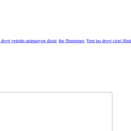
ş devri yetiştin animasyon dizisi
, 
the flintstones
, 
Yeni taş devri çizgi filmi