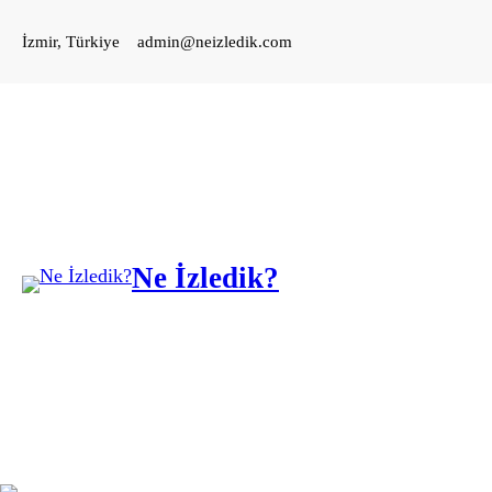
İçeriğe
İzmir, Türkiye
admin@neizledik.com
geç
Ne İzledik?