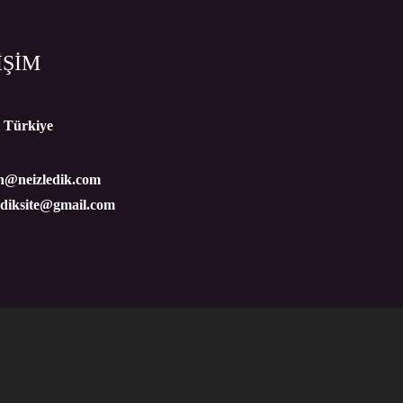
İŞİM
, Türkiye
n@neizledik.com
ediksite@gmail.com