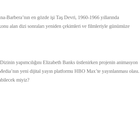
anna-Barbera’nın en gözde işi Taş Devri, 1960-1966 yıllarında
 konu alan dizi sonraları yeniden çekimleri ve filmleriyle günümüze
. Dizinin yapımcılığını Elizabeth Banks üstlenirken projenin animasyon
rMedia’nın yeni dijital yayın platformu HBO Max’te yayınlanması olası.
abilecek miyiz?