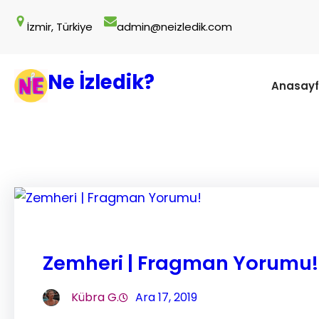
İçeriğe
İzmir, Türkiye
admin@neizledik.com
geç
Ne İzledik?
Anasay
Zemheri | Fragman Yorumu!
Kübra G.
Ara 17, 2019