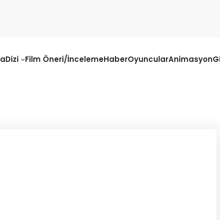
fa
Dizi
Film Öneri/İnceleme
Haber
Oyuncular
Animasyon
G