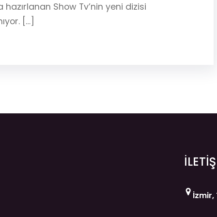
hazırlanan Show Tv’nin yeni dizisi
ıyor. […]
İLETİ
İzmir,