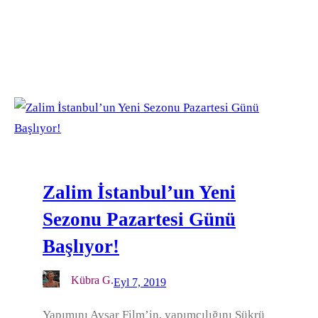
Zalim İstanbul’un Yeni
Sezonu Pazartesi Günü
Başlıyor!
Kübra G.
Eyl 7, 2019
Yapımını Avşar Film’in, yapımcılığını Şükrü