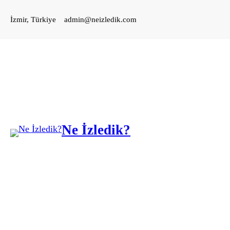
İçeriğe
İzmir, Türkiye
admin@neizledik.com
geç
Ne İzledik?