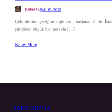
Kübra G.
Şub 19, 2019
Çekimlerine geçtiğimiz günlerde başlanan Zalim İstanb
şimdiden büyük bir merakla […]
Know More
HAKKIMIZDA