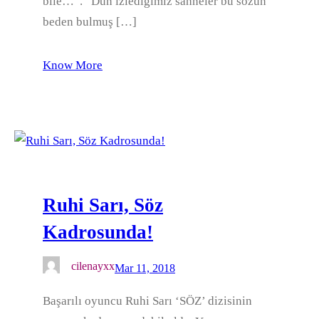
bile…”. Dün izlediğimiz sahneler bu sözün
beden bulmuş […]
Know More
Ruhi Sarı, Söz
Kadrosunda!
cilenayxx
Mar 11, 2018
Başarılı oyuncu Ruhi Sarı ‘SÖZ’ dizisinin