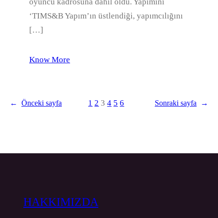
oyuncu kadrosuna dahil oldu. Yapımını
‘TIMS&B Yapım’ın üstlendiği, yapımcılığını
[…]
Know More
1
2
3
4
5
6
←
Önceki sayfa
Sonraki sayfa
→
HAKKIMIZDA