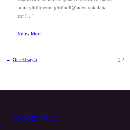
bunu yürütmenin göründüğünden çok daha
zor […]
Know More
1
2
←
Önceki sayfa
HAKKIMIZDA