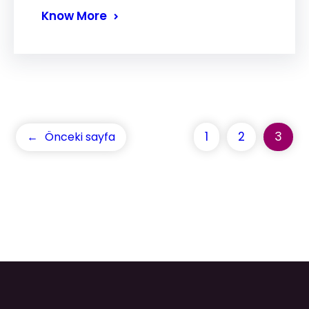
Know More
1
2
3
←
Önceki sayfa