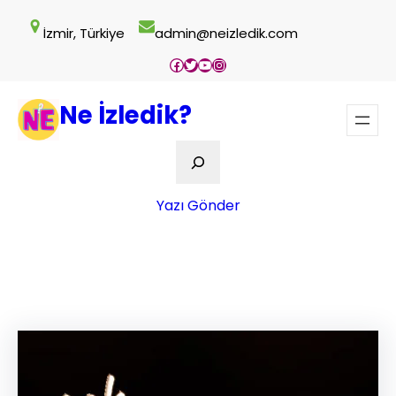
İçeriğe
İzmir, Türkiye
admin@neizledik.com
geç
Facebook
Twitter
YouTube
Instagram
Ne İzledik?
Ara
Yazı Gönder