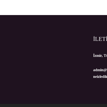
İLET
İzmir, T
admin@n
neizledi