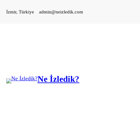
İçeriğe
İzmir, Türkiye
admin@neizledik.com
geç
Ne İzledik?