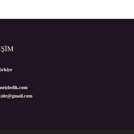
İŞİM
ürkiye
eizledik.com
ksite@gmail.com