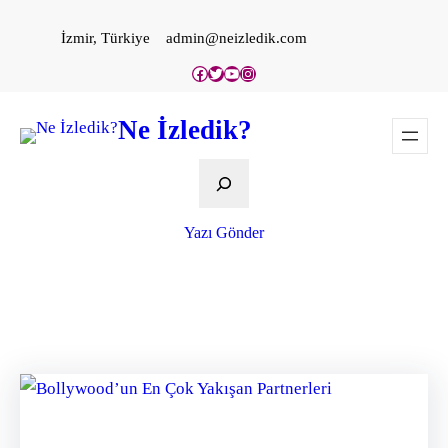
İçeriğe
İzmir, Türkiye
admin@neizledik.com
geç
Facebook
Twitter
YouTube
Instagram
Ne İzledik?
Ara
Yazı Gönder