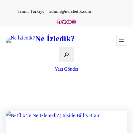
İçeriğe
İzmir, Türkiye
admin@neizledik.com
geç
Facebook
Twitter
YouTube
Instagram
Ne İzledik?
Ara
Yazı Gönder