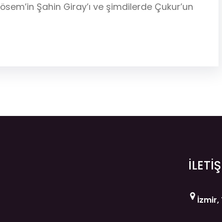
Kösem’in Şahin Giray’ı ve şimdilerde Çukur’un
İLETİ
İzmir,