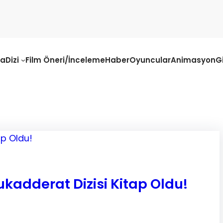
fa
Dizi
Film Öneri/İnceleme
Haber
Oyuncular
Animasyon
G
ukadderat Dizisi Kitap Oldu!