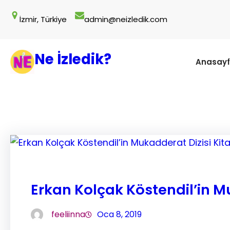
İçeriğe
İzmir, Türkiye
admin@neizledik.com
geç
Ne İzledik?
Anasay
Erkan Kolçak Köstendil’in M
feeliinna
Oca 8, 2019