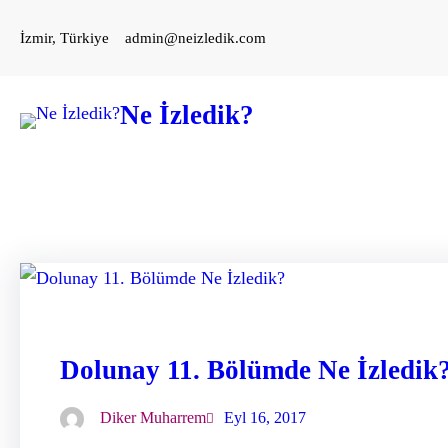
İçeriğe
İzmir, Türkiye
admin@neizledik.com
geç
Ne İzledik?
Dolunay 11. Bölümde Ne İzledik
Diker Muharrem
Eyl 16, 2017