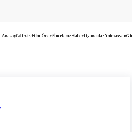
Anasayfa
Dizi
Film Öneri/İnceleme
Haber
Oyuncular
Animasyon
Gi
?