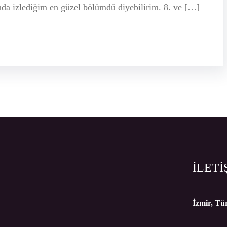
nda izlediğim en güzel bölümdü diyebilirim. 8. ve […]
İLETİ
İzmir, Tü