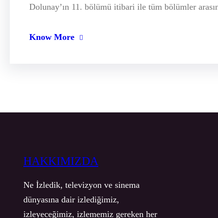
Dolunay’ın 11. bölümü itibari ile tüm bölümler arası
Know More
HAKKIMIZDA
Ne İzledik, televizyon ve sinema
dünyasına dair izlediğimiz,
izleyeceğimiz, izlememiz gereken her