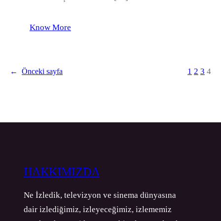
Know More
1
2
3
4
←
Önceki sayfa
HAKKIMIZDA
Ne İzledik, televizyon ve sinema dünyasına
dair izlediğimiz, izleyeceğimiz, izlememiz